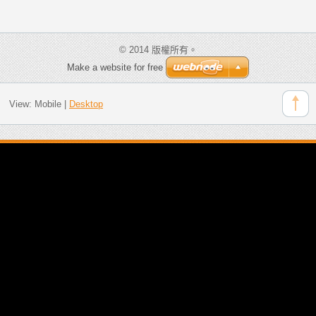
© 2014 版權所有。
Make a website for free
View:
Mobile
|
Desktop